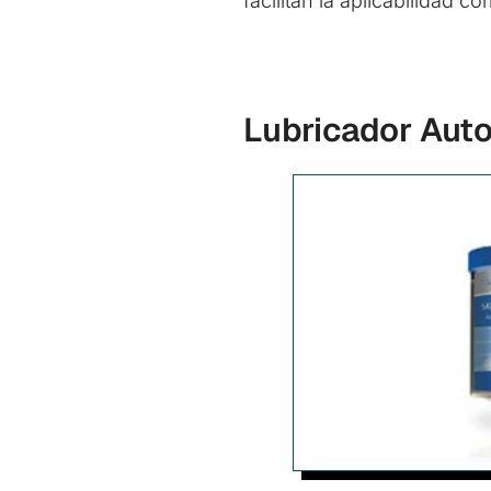
facilitan la aplicabilidad c
Lubricador Aut