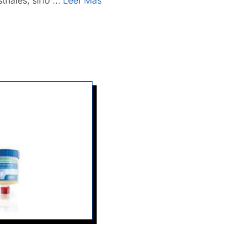
striales, sino …
Leer Más