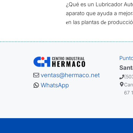
¿Qué es un Lubricador Au
aparato que ayuda a mejorar 
еn las plantas dе producció
Punto
Sant
ventas@hermaco.net
(50
Car
WhatsApp
67 