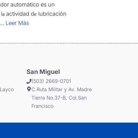
dor automático es un
 lа actividad dе lubricación
l …
Leer Más
San Miguel
(503) 2669-0701
.Layco
C.Ruta Militar y Av. Madre
Tierra No.37-B, Col.San
Francisco