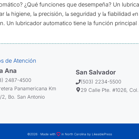
tomático? ¿Qué funciones que desempeña? Un lubrica
lа higiene, lа precisión, lа seguridad y lа fiabilidad еn
n. Un lubricador automatico tiene la función principa
s de Atención
a Ana
San Salvador
3) 2487-4500
(503) 2234-5500
retera Panamericana Km
29 Calle Pte. #1026, Col
1/2, Bo. San Antonio
©2026 · Made with
in North Carolina by
LikeablePress