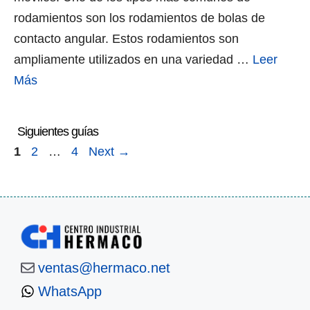
rodamientos son los rodamientos de bolas de
contacto angular. Estos rodamientos son
ampliamente utilizados en una variedad …
Leer
Más
Page
Page
Page
1
2
…
4
Next
→
ventas@hermaco.net
WhatsApp