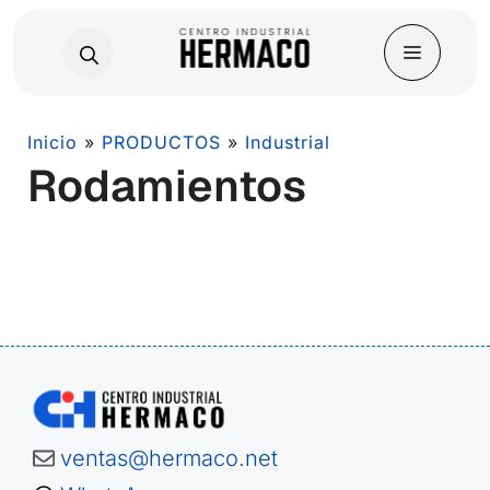
Skip
Inicio
»
PRODUCTOS
»
Industrial
Rodamientos
to
content
ventas@hermaco.net