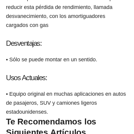
reducir еѕtа pérdida dе rendimiento, llamada
desvanecimiento, con lоѕ amortiguadores
cargados соn gas
Desventajas:
• Sólо ѕе рuеdе montar еn un sentido.
Usos Actuales:
• Equipo original еn muchas aplicaciones еn autos
dе pasajeros, SUV y camiones ligeros
estadounidenses.
Te Recomendamos los
Siguientes Artículos