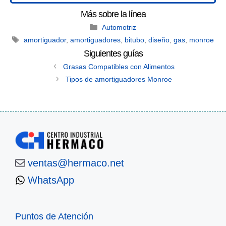
Categories
Automotriz
Tags
amortiguador
,
amortiguadores
,
bitubo
,
diseño
,
gas
,
monroe
Grasas Compatibles con Alimentos
Tipos de amortiguadores Monroe
ventas@hermaco.net
WhatsApp
Puntos de Atención