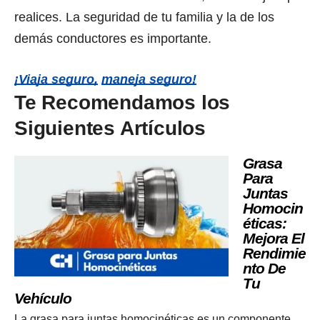
realices. La seguridad de tu familia y la de los
demás conductores es importante.
¡Viaja seguro,
maneja seguro!
Te Recomendamos los
Siguientes Artículos
Grasa
Para
Juntas
Homocin
Éticas:
Mejora El
Rendimie
Nto De
Tu
Vehículo
La grasa para juntas homocinéticas es un componente