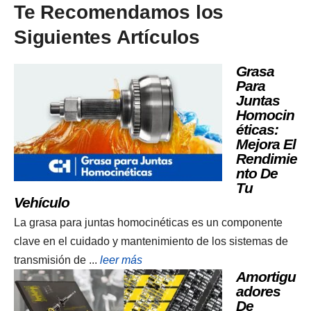
Te Recomendamos los
Siguientes Artículos
Grasa
Para
Juntas
Homocin
Éticas:
Mejora El
Rendimie
Nto De
Tu
Vehículo
La grasa para juntas homocinéticas es un componente
clave en el cuidado y mantenimiento de los sistemas de
transmisión de ...
leer más
Amortigu
Adores
De