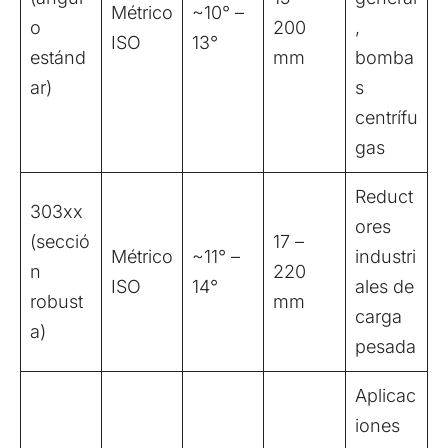
Métrico
~10° –
o
200
,
ISO
13°
estánd
mm
bomba
ar)
s
centrífu
gas
Reduct
303xx
ores
(secció
17 –
Métrico
~11° –
industri
n
220
ISO
14°
ales de
robust
mm
carga
a)
pesada
Aplicac
iones