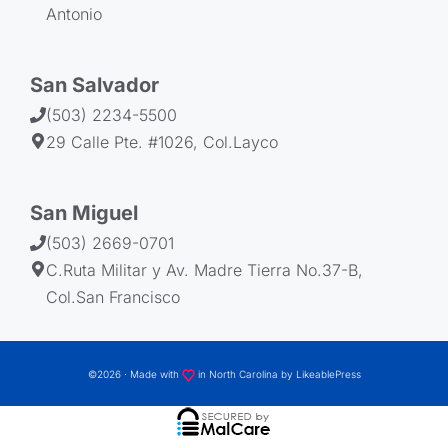
Antonio
San Salvador
(503) 2234-5500
29 Calle Pte. #1026, Col.Layco
San Miguel
(503) 2669-0701
C.Ruta Militar y Av. Madre Tierra No.37-B,
Col.San Francisco
©2026 · Made with
in North Carolina by
LikeablePress