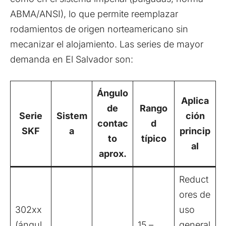
ABMA/ANSI), lo que permite reemplazar
rodamientos de origen norteamericano sin
mecanizar el alojamiento. Las series de mayor
demanda en El Salvador son:
Ángulo
Aplica
de
Rango
Serie
Sistem
ción
contac
d
SKF
a
princip
to
típico
al
aprox.
Reduct
ores de
302xx
uso
(ángul
15 –
general