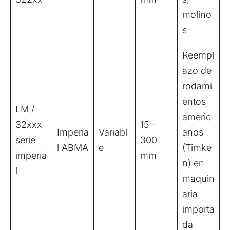
molino
s
Reempl
azo de
rodami
entos
LM /
americ
32xxx
15 –
Imperia
Variabl
anos
serie
300
l ABMA
e
(Timke
imperia
mm
n) en
l
maquin
aria
importa
da