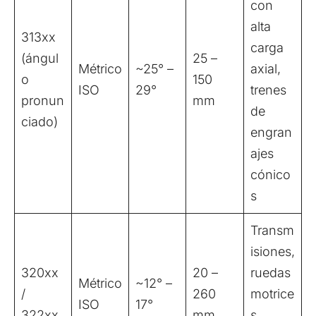
con
alta
313xx
carga
(ángul
25 –
Métrico
~25° –
axial,
o
150
ISO
29°
trenes
pronun
mm
de
ciado)
engran
ajes
cónico
s
Transm
isiones,
320xx
20 –
ruedas
Métrico
~12° –
/
260
motrice
ISO
17°
322xx
mm
s,